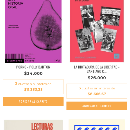
PORNO - POLLY BARTON
LA DICTADURA DE LA LIBERTAD -
SANTIAGO C...
$34.000
$26.000
3
cuotas sin interés de
3
cuotas sin interés de
$11.333,33
$8.666,67