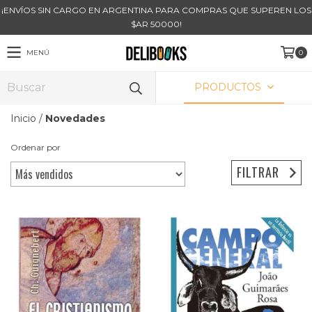
¡ENVÍOS SIN CARGO EN ARGENTINA PARA COMPRAS QUE SUPEREN LOS
$AR 50000!
MENÚ
0
PRODUCTOS
Inicio
/
Novedades
Ordenar por
FILTRAR