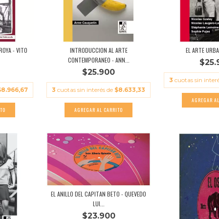
ROYA - VITO
INTRODUCCION AL ARTE
EL ARTE URBA
CONTEMPORANEO - ANN...
$25.
$25.900
3
cuotas sin inter
$8.966,67
3
cuotas sin interés de
$8.633,33
EL ANILLO DEL CAPITAN BETO - QUEVEDO
LUI...
$23.900