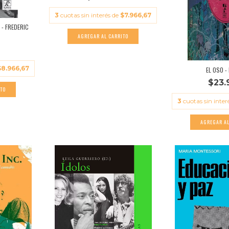
3
cuotas sin interés de
$7.966,67
 - FREDERIC
$8.966,67
EL OSO -
$23.
3
cuotas sin inter