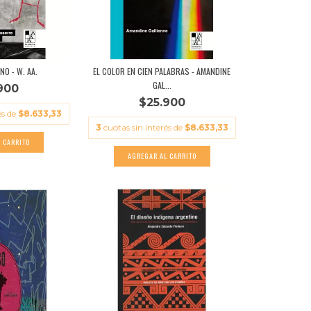
NO - W. AA.
EL COLOR EN CIEN PALABRAS - AMANDINE
GAL...
900
$25.900
és de
$8.633,33
3
cuotas sin interés de
$8.633,33