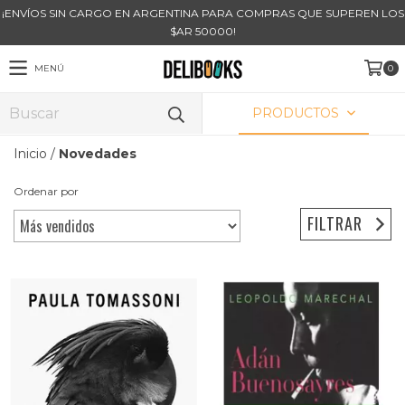
¡ENVÍOS SIN CARGO EN ARGENTINA PARA COMPRAS QUE SUPEREN LOS
$AR 50000!
MENÚ
0
PRODUCTOS
Inicio
/
Novedades
Ordenar por
FILTRAR