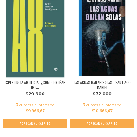
EXPERIENCIA ARTIFICIAL ¿CÓMO DISEÑAR
LAS AGUAS BAILAN SOLAS - SANTIAGO
INT...
MARINI
$29.900
$32.000
3
cuotas sin interés de
3
cuotas sin interés de
$9.966,67
$10.666,67