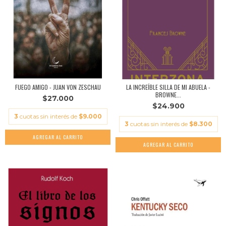
FUEGO AMIGO - JUAN VON ZESCHAU
LA INCREÍBLE SILLA DE MI ABUELA -
BROWNE...
$27.000
$24.900
3
cuotas sin interés de
$9.000
3
cuotas sin interés de
$8.300