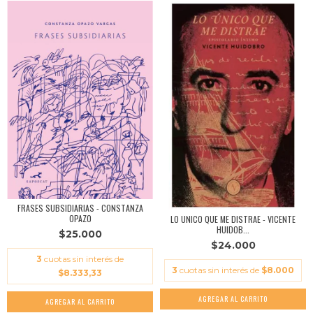
FRASES SUBSIDIARIAS - CONSTANZA
OPAZO
LO UNICO QUE ME DISTRAE - VICENTE
HUIDOB...
$25.000
$24.000
3
cuotas sin interés de
3
cuotas sin interés de
$8.000
$8.333,33