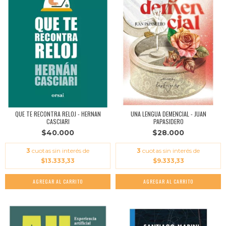
QUE TE RECONTRA RELOJ - HERNAN
UNA LENGUA DEMENCIAL - JUAN
CASCIARI
PAPASIDERO
$40.000
$28.000
3
cuotas sin interés de
3
cuotas sin interés de
$13.333,33
$9.333,33