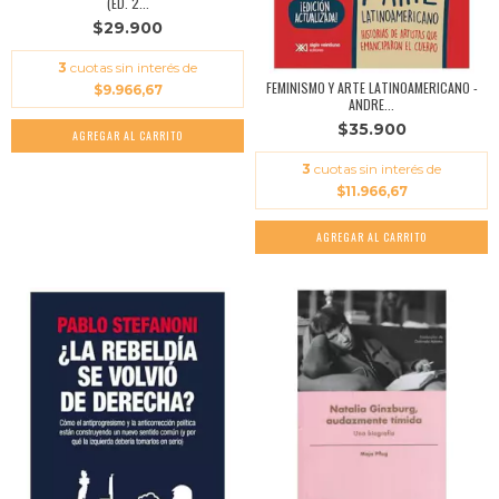
(ED. 2...
$29.900
3
cuotas sin interés de
FEMINISMO Y ARTE LATINOAMERICANO -
$9.966,67
ANDRE...
$35.900
3
cuotas sin interés de
$11.966,67