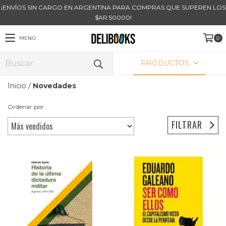
¡ENVÍOS SIN CARGO EN ARGENTINA PARA COMPRAS QUE SUPEREN LOS
$AR 50000!
MENÚ
0
PRODUCTOS
Inicio
/
Novedades
Ordenar por
FILTRAR