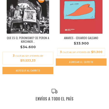
QUE ES EL PERONISMO? DE PERON A
AMARES - EDUARDO GALEANO
KIRCHNER...
$33.900
$34.600
3
cuotas sin interés de
$11.300
3
cuotas sin interés de
$11.533,33
ENVÍOS A TODO EL PAÍS