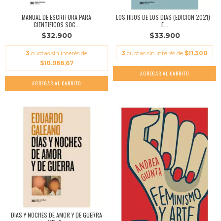
MANUAL DE ESCRITURA PARA
LOS HIJOS DE LOS DIAS (EDICION 2021) -
CIENTIFICOS SOC...
E...
$32.900
$33.900
3
cuotas sin interés de
3
cuotas sin interés de
$11.300
$10.966,67
DIAS Y NOCHES DE AMOR Y DE GUERRA