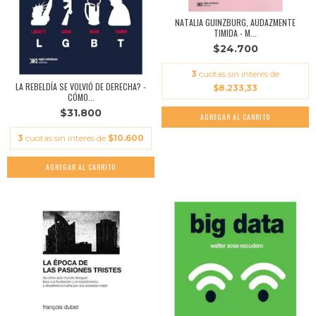
NATALIA GUINZBURG, AUDAZMENTE
TIMIDA - M...
$24.700
3
cuotas sin interés de
LA REBELDÍA SE VOLVIÓ DE DERECHA? -
$8.233,33
CÓMO...
$31.800
3
cuotas sin interés de
$10.600