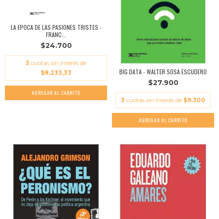
LA EPOCA DE LAS PASIONES TRISTES -
FRANC...
$24.700
3
cuotas sin interés de
BIG DATA - WALTER SOSA ESCUDERO
$8.233,33
$27.900
3
cuotas sin interés de
$9.300