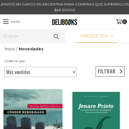
¡ENVÍOS SIN CARGO EN ARGENTINA PARA COMPRAS QUE SUPEREN LOS
$AR 50000!
MENÚ
0
PRODUCTOS
Inicio
/
Novedades
Ordenar por
FILTRAR