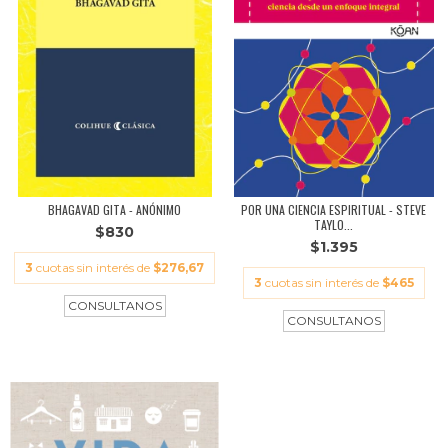
BHAGAVAD GITA - ANÓNIMO
POR UNA CIENCIA ESPIRITUAL - STEVE
TAYLO...
$830
$1.395
3
cuotas sin interés de
$276,67
3
cuotas sin interés de
$465