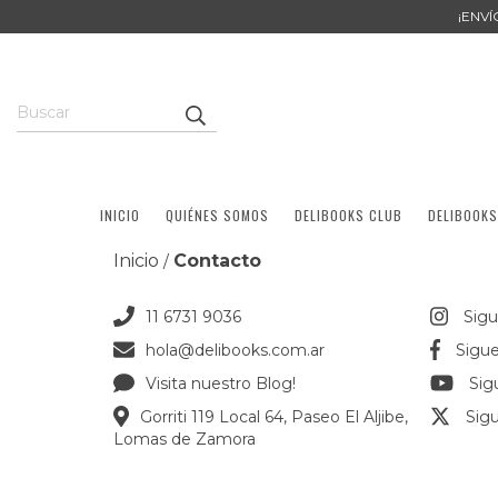
¡ENV
INICIO
QUIÉNES SOMOS
DELIBOOKS CLUB
DELIBOOKS
Inicio
Contacto
/
11 6731 9036
Sig
hola@delibooks.com.ar
Sigu
Visita nuestro Blog!
Sig
Gorriti 119 Local 64, Paseo El Aljibe,
Sig
Lomas de Zamora