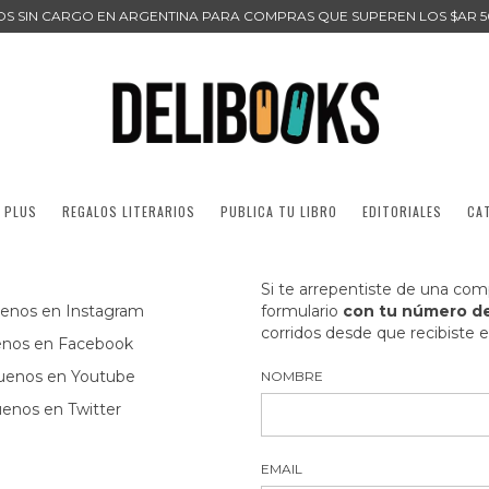
ÍOS SIN CARGO EN ARGENTINA PARA COMPRAS QUE SUPEREN LOS $AR 5
 PLUS
REGALOS LITERARIOS
PUBLICA TU LIBRO
EDITORIALES
CA
Si te arrepentiste de una com
uenos en Instagram
formulario
con tu número de
corridos desde que recibiste e
enos en Facebook
uenos en Youtube
NOMBRE
uenos en Twitter
EMAIL