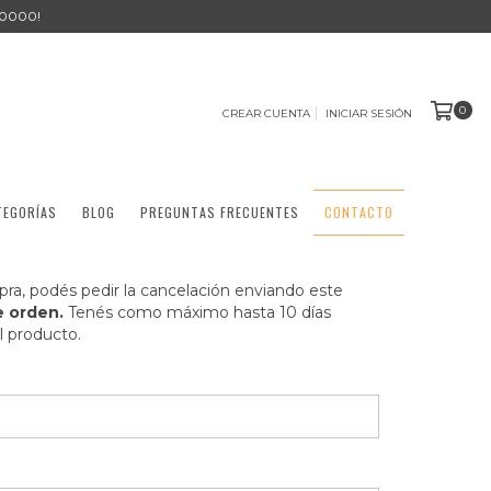
0000!
0
CREAR CUENTA
INICIAR SESIÓN
TEGORÍAS
BLOG
PREGUNTAS FRECUENTES
CONTACTO
pra, podés pedir la cancelación enviando este
 orden.
Tenés como máximo hasta 10 días
l producto.