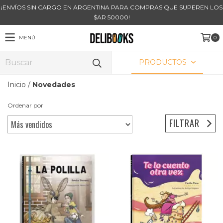
¡ENVÍOS SIN CARGO EN ARGENTINA PARA COMPRAS QUE SUPEREN LOS
$AR 50000!
MENÚ
0
PRODUCTOS
Inicio
/
Novedades
Ordenar por
FILTRAR