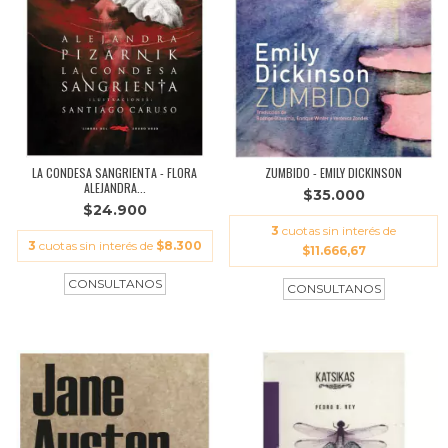
LA CONDESA SANGRIENTA - FLORA
ZUMBIDO - EMILY DICKINSON
ALEJANDRA...
$35.000
$24.900
3
cuotas sin interés de
3
cuotas sin interés de
$8.300
$11.666,67