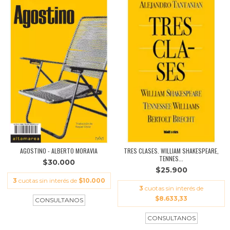
AGOSTINO - ALBERTO MORAVIA
TRES CLASES. WILLIAM SHAKESPEARE,
TENNES...
$30.000
$25.900
3
cuotas sin interés de
$10.000
3
cuotas sin interés de
$8.633,33