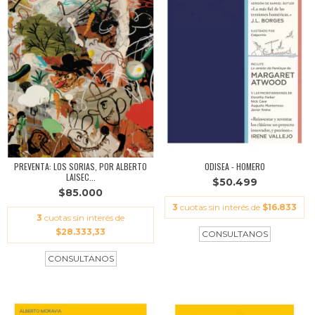
PREVENTA: LOS SORIAS, POR ALBERTO
ODISEA - HOMERO
LAISEC...
$50.499
$85.000
3
cuotas sin interés de
$16.833
3
cuotas sin interés de
$28.333,33