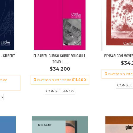
 - GILBERT
EL SABER. CURSO SOBRE FOUCAULT.
PENSAR CON MOVER
TOMO I -...
$34.
$34.200
3
cuotas sin inte
és de
3
cuotas sin interés de
$11.400