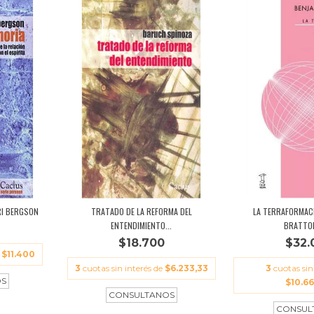
RI BERGSON
TRATADO DE LA REFORMA DEL
LA TERRAFORMACI
ENTENDIMIENTO...
BRATTON 
$18.700
$32.
e
$11.400
3
cuotas sin interés de
$6.233,33
3
cuotas sin
$10.6