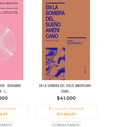
ON - BENJAMIN
EN LA SOMBRA DEL SUE/O AMERICANO -
- L...
DIARI...
000
$41.000
 interés de
3
cuotas sin interés de
66,67
$13.666,67