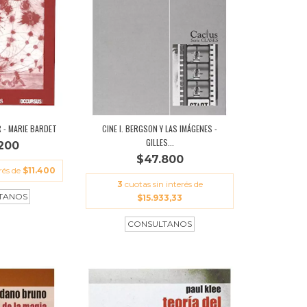
 - MARIE BARDET
CINE I. BERGSON Y LAS IMÁGENES -
GILLES...
200
$47.800
rés de
$11.400
3
cuotas sin interés de
$15.933,33