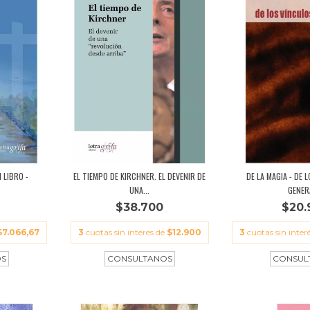
 LIBRO -
EL TIEMPO DE KIRCHNER. EL DEVENIR DE
DE LA MAGIA - DE 
UNA...
GENERA
$38.700
$20.
$7.066,67
3
cuotas sin interés de
$12.900
3
cuotas sin inter