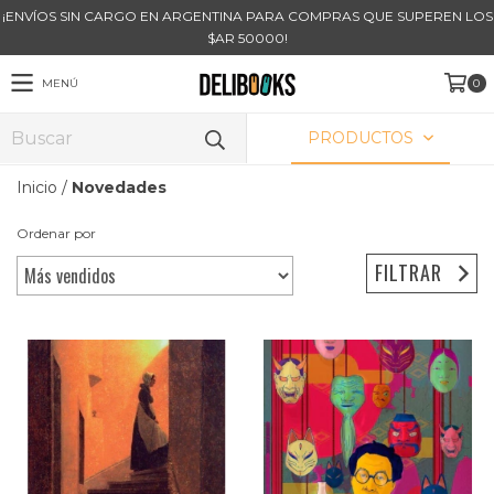
¡ENVÍOS SIN CARGO EN ARGENTINA PARA COMPRAS QUE SUPEREN LOS
$AR 50000!
MENÚ
0
PRODUCTOS
Inicio
/
Novedades
Ordenar por
FILTRAR