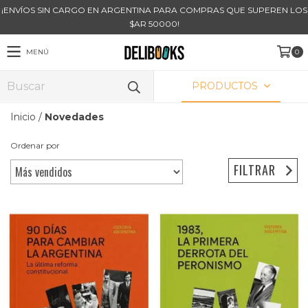
¡ENVÍOS SIN CARGO EN ARGENTINA PARA COMPRAS QUE SUPEREN LOS
$AR 50000!
MENÚ
0
PRODUCTOS
Inicio
/
Novedades
Ordenar por
FILTRAR