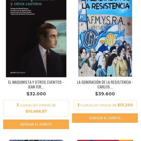
EL MAQUINISTA Y OTROS CUENTOS -
LA GENERACIÓN DE LA RESISTENCIA -
JEAN FER...
CARLOS...
$32.000
$39.600
3
cuotas sin interés de
3
cuotas sin interés de
$13.200
$10.666,67