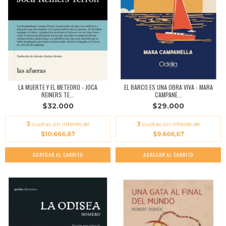
LA MUERTE Y EL METEORO - JOCA
EL BARCO ES UNA OBRA VIVA - MARA
REINERS TE...
CAMPANE...
$32.000
$29.000
3
cuotas sin interés de
3
cuotas sin interés de
$10.666,67
$9.666,67