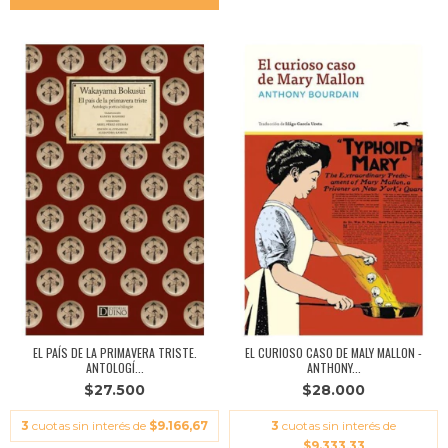
EL PAÍS DE LA PRIMAVERA TRISTE.
EL CURIOSO CASO DE MALY MALLON -
ANTOLOGÍ...
ANTHONY...
$27.500
$28.000
3
cuotas sin interés de
$9.166,67
3
cuotas sin interés de
$9.333,33