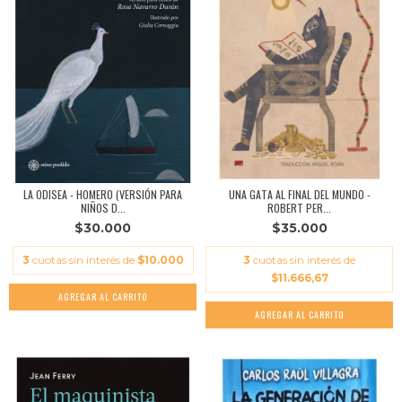
LA ODISEA - HOMERO (VERSIÓN PARA
UNA GATA AL FINAL DEL MUNDO -
NIÑOS D...
ROBERT PER...
$30.000
$35.000
3
cuotas sin interés de
$10.000
3
cuotas sin interés de
$11.666,67