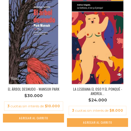
EL ÁRBOL DESNUDO - WANSUH PARK
LA LESBIANA EL OSO Y EL PONQUÉ -
ANDREA...
$30.000
$24.000
3
cuotas sin interés de
$10.000
3
cuotas sin interés de
$8.000