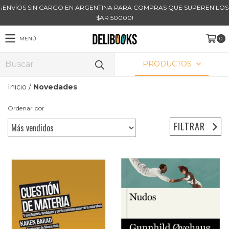
¡ENVÍOS SIN CARGO EN ARGENTINA PARA COMPRAS QUE SUPEREN LOS
$AR 50000!
MENÚ
0
PRODUCTOS
Inicio
/
Novedades
Ordenar por
FILTRAR