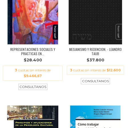
REPRESENTACIONES SOCIALES Y
MESIANISMO Y REDENCION. - LEANDRO
PRACTICAS EN...
TAUB
$28.400
$37.800
3
cuotas sin interés de
3
cuotas sin interés de
$12.600
$9.466,67