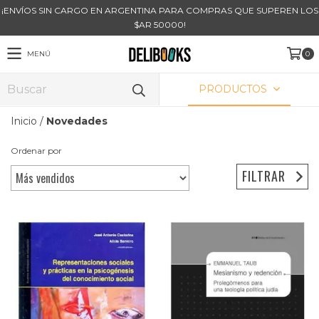
¡ENVÍOS SIN CARGO EN ARGENTINA PARA COMPRAS QUE SUPEREN LOS
$AR 50000!
MENÚ
0
PRODUCTOS
Inicio
/
Novedades
Ordenar por
FILTRAR