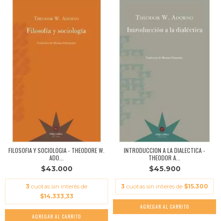
FILOSOFIA Y SOCIOLOGIA - THEODORE W.
INTRODUCCION A LA DIALECTICA -
ADO...
THEODOR A...
$43.000
$45.900
3
cuotas sin interés de
3
cuotas sin interés de
$15.300
$14.333,33