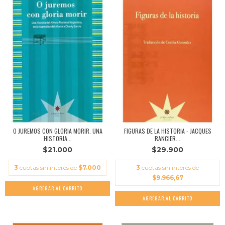
O JUREMOS CON GLORIA MORIR. UNA
FIGURAS DE LA HISTORIA - JACQUES
HISTORIA...
RANCIER...
$21.000
$29.900
3
cuotas sin interés de
$7.000
3
cuotas sin interés de
$9.966,67