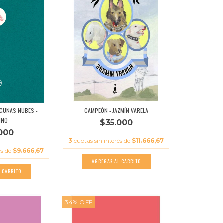
LGUNAS NUBES -
CAMPEÓN - JAZMÍN VARELA
INO
$35.000
000
3
cuotas sin interés de
$11.666,67
és de
$9.666,67
34
%
OFF