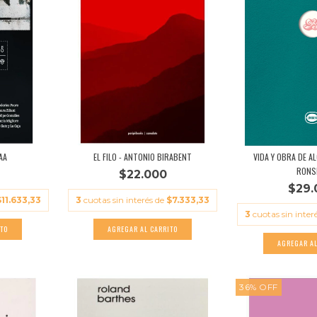
AA
EL FILO - ANTONIO BIRABENT
VIDA Y OBRA DE A
RONS
$22.000
$29.
$11.633,33
3
cuotas sin interés de
$7.333,33
3
cuotas sin inter
36
%
OFF