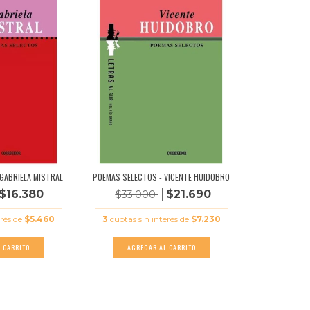
GABRIELA MISTRAL
POEMAS SELECTOS - VICENTE HUIDOBRO
$16.380
$21.690
$33.000
erés de
$5.460
3
cuotas sin interés de
$7.230