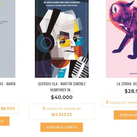
AS - MARÍA
QUERIDO ULA - MARTÍN GIMÉNEZ
LA ZORRA- B
HUMPHREY IN...
$28.
$40.000
3
cuotas sin inter
e
$8.000
3
cuotas sin interés de
$13.333,33