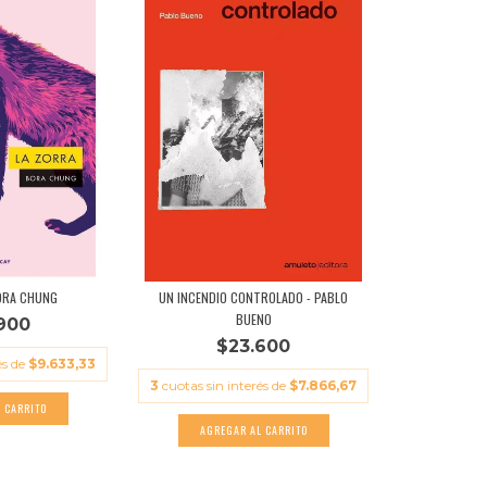
ORA CHUNG
UN INCENDIO CONTROLADO - PABLO
BUENO
900
$23.600
és de
$9.633,33
3
cuotas sin interés de
$7.866,67