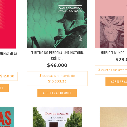
EL RITMO NO PERDONA. UNA HISTORIA
HUIR DEL MUNDO 
GENES EN LA
CRÍTIC...
$29.
$46.000
3
cuotas sin inter
3
cuotas sin interés de
e
$12.000
$15.333,33