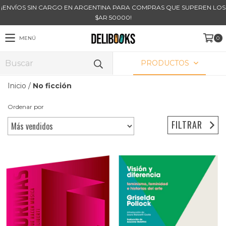
¡ENVÍOS SIN CARGO EN ARGENTINA PARA COMPRAS QUE SUPEREN LOS
$AR 50000!
MENÚ
0
PRODUCTOS
Inicio
/
No ficción
Ordenar por
FILTRAR