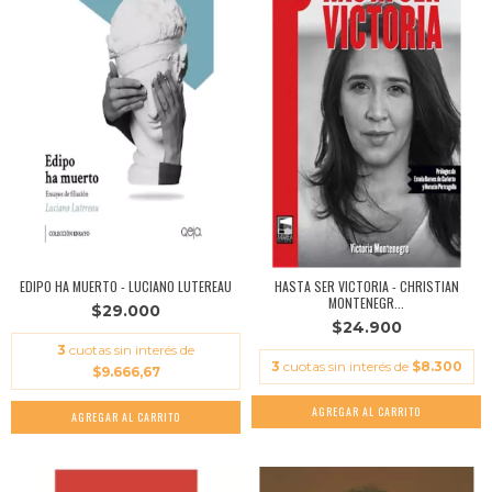
EDIPO HA MUERTO - LUCIANO LUTEREAU
HASTA SER VICTORIA - CHRISTIAN
MONTENEGR...
$29.000
$24.900
3
cuotas sin interés de
3
cuotas sin interés de
$8.300
$9.666,67