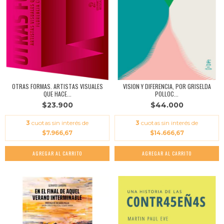
OTRAS FORMAS. ARTISTAS VISUALES
VISION Y DIFERENCIA, POR GRISELDA
QUE HACE...
POLLOC...
$23.900
$44.000
3
cuotas sin interés de
3
cuotas sin interés de
$7.966,67
$14.666,67