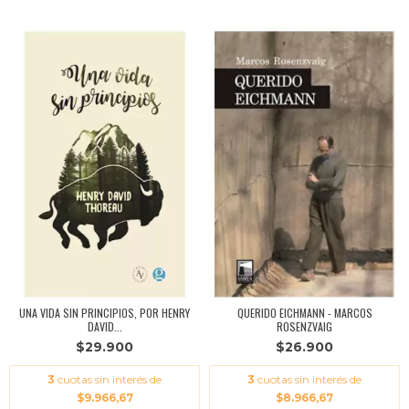
UNA VIDA SIN PRINCIPIOS, POR HENRY
QUERIDO EICHMANN - MARCOS
DAVID...
ROSENZVAIG
$29.900
$26.900
3
cuotas sin interés de
3
cuotas sin interés de
$9.966,67
$8.966,67