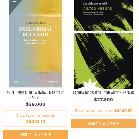
EN EL UMBRAL DE LA NADA - MARCELLO
LA VIDA NO ES ÚTIL, POR AILTON KRENAK
BARIS...
$27.500
$28.000
3
cuotas sin interés de
$9.166,67
3
cuotas sin interés de
$9.333,33