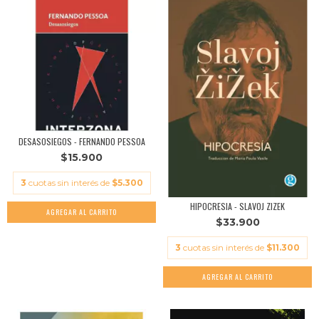
DESASOSIEGOS - FERNANDO PESSOA
$15.900
3
cuotas sin interés de
$5.300
HIPOCRESIA - SLAVOJ ZIZEK
$33.900
3
cuotas sin interés de
$11.300