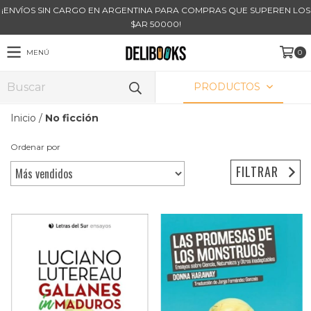
¡ENVÍOS SIN CARGO EN ARGENTINA PARA COMPRAS QUE SUPEREN LOS
$AR 50000!
MENÚ
0
PRODUCTOS
Inicio
/
No ficción
Ordenar por
FILTRAR