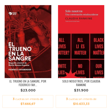
EL TRUENO EN LA SANGRE, POR
SOLO NOSOTROS, POR CLAUDIA
FEDERICO FAH...
RANKINE
$23.000
$31.900
3
cuotas sin interés de
3
cuotas sin interés de
$7.666,67
$10.633,33