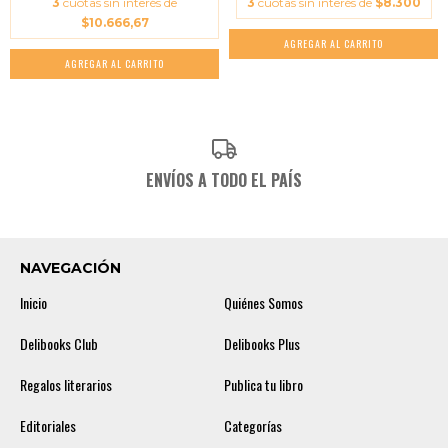
3
cuotas sin interés de
3
cuotas sin interés de
$8.300
$10.666,67
ENVÍOS A TODO EL PAÍS
NAVEGACIÓN
Inicio
Quiénes Somos
Delibooks Club
Delibooks Plus
Regalos literarios
Publica tu libro
Editoriales
Categorías