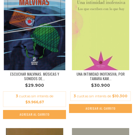
ESCUCHAR MALVINAS. MÚSICAS Y
UNA INTIMIDAD INOFENSIVA, POR
SONIDOS DE...
TAMARA KAM...
$29.900
$30.900
3
cuotas sin interés de
3
cuotas sin interés de
$10.300
$9.966,67