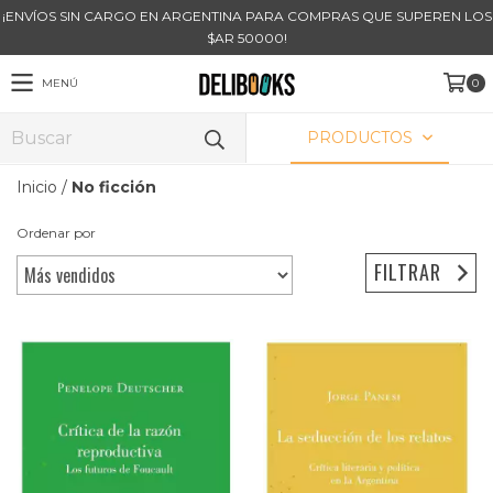
¡ENVÍOS SIN CARGO EN ARGENTINA PARA COMPRAS QUE SUPEREN LOS
$AR 50000!
MENÚ
0
PRODUCTOS
Inicio
/
No ficción
Ordenar por
FILTRAR