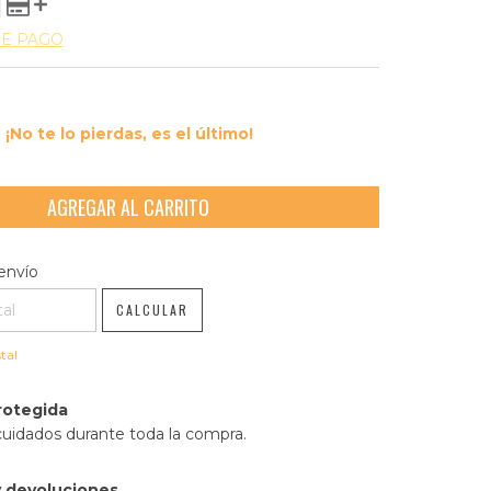
DE PAGO
¡No te lo pierdas, es el último!
l CP:
CAMBIAR CP
envío
CALCULAR
tal
rotegida
cuidados durante toda la compra.
 devoluciones