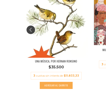
 - AGUSTI...
MU
11.300
UNA MÚSICA, POR HERNAN RONSINO
3
c
$35.500
3
cuotas sin interés de
$11.833,33