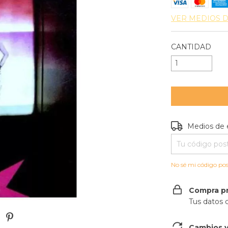
VER MEDIOS 
CANTIDAD
Entregas para e
Medios de 
No sé mi código pos
Compra p
Tus datos 
Cambios y