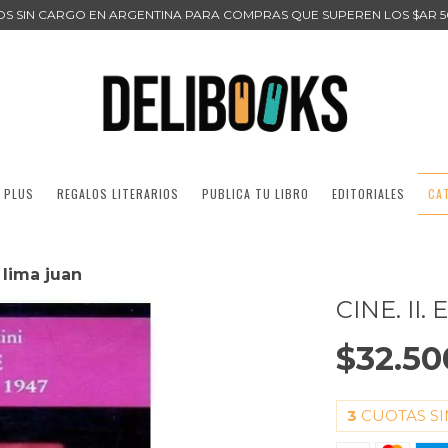
ÍOS SIN CARGO EN ARGENTINA PARA COMPRAS QUE SUPEREN LOS $AR 5
 PLUS
REGALOS LITERARIOS
PUBLICA TU LIBRO
EDITORIALES
CA
- lima juan
CINE. II
$32.50
3
CUOTAS SI