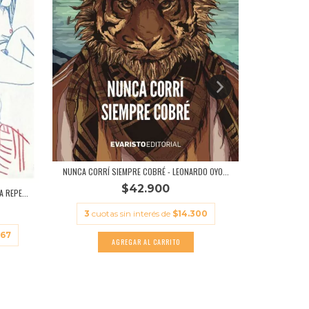
UN CUAR
NUNCA CORRÍ SIEMPRE COBRÉ - LEONARDO OYO...
3
cuot
$42.900
 REPE...
3
cuotas sin interés de
$14.300
,67