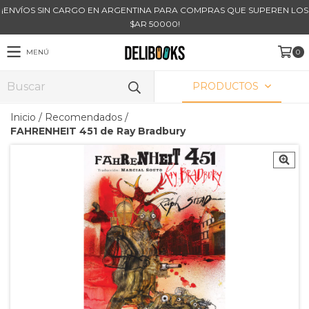
¡ENVÍOS SIN CARGO EN ARGENTINA PARA COMPRAS QUE SUPEREN LOS
$AR 50000!
MENÚ
0
PRODUCTOS
Inicio
/
Recomendados
/
FAHRENHEIT 451 de Ray Bradbury