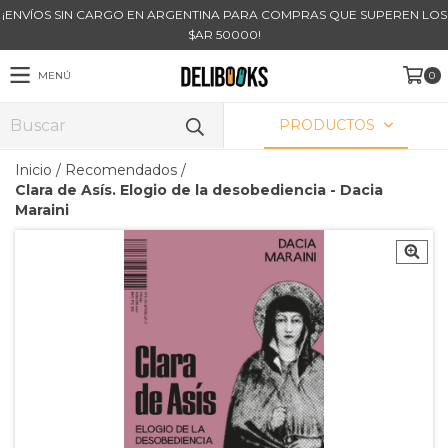
¡ENVÍOS SIN CARGO EN ARGENTINA PARA COMPRAS QUE SUPEREN LOS
$AR 50000!
MENÚ
0
PRODUCTOS
Inicio
/
Recomendados
/
Clara de Asís. Elogio de la desobediencia - Dacia
Maraini