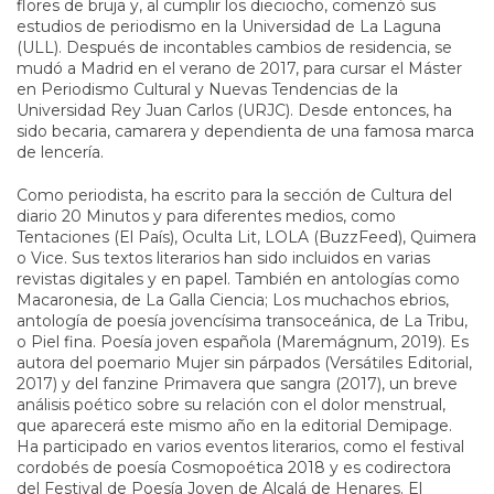
flores de bruja y, al cumplir los dieciocho, comenzó sus
estudios de periodismo en la Universidad de La Laguna
(ULL). Después de incontables cambios de residencia, se
mudó a Madrid en el verano de 2017, para cursar el Máster
en Periodismo Cultural y Nuevas Tendencias de la
Universidad Rey Juan Carlos (URJC). Desde entonces, ha
sido becaria, camarera y dependienta de una famosa marca
de lencería.
Como periodista, ha escrito para la sección de Cultura del
diario 20 Minutos y para diferentes medios, como
Tentaciones (El País), Oculta Lit, LOLA (BuzzFeed), Quimera
o Vice. Sus textos literarios han sido incluidos en varias
revistas digitales y en papel. También en antologías como
Macaronesia, de La Galla Ciencia; Los muchachos ebrios,
antología de poesía jovencísima transoceánica, de La Tribu,
o Piel fina. Poesía joven española (Maremágnum, 2019). Es
autora del poemario Mujer sin párpados (Versátiles Editorial,
2017) y del fanzine Primavera que sangra (2017), un breve
análisis poético sobre su relación con el dolor menstrual,
que aparecerá este mismo año en la editorial Demipage.
Ha participado en varios eventos literarios, como el festival
cordobés de poesía Cosmopoética 2018 y es codirectora
del Festival de Poesía Joven de Alcalá de Henares. El