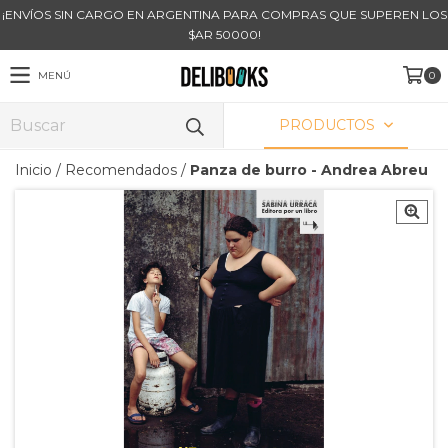
¡ENVÍOS SIN CARGO EN ARGENTINA PARA COMPRAS QUE SUPEREN LOS
$AR 50000!
MENÚ
0
PRODUCTOS
Inicio
/
Recomendados
/
Panza de burro - Andrea Abreu