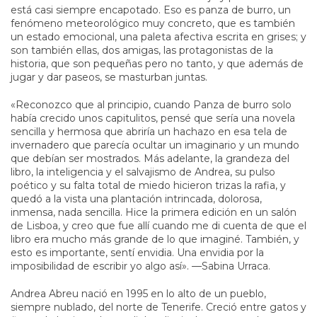
está casi siempre encapotado. Eso es panza de burro, un
fenómeno meteorológico muy concreto, que es también
un estado emocional, una paleta afectiva escrita en grises; y
son también ellas, dos amigas, las protagonistas de la
historia, que son pequeñas pero no tanto, y que además de
jugar y dar paseos, se masturban juntas.
«Reconozco que al principio, cuando Panza de burro solo
había crecido unos capitulitos, pensé que sería una novela
sencilla y hermosa que abriría un hachazo en esa tela de
invernadero que parecía ocultar un imaginario y un mundo
que debían ser mostrados. Más adelante, la grandeza del
libro, la inteligencia y el salvajismo de Andrea, su pulso
poético y su falta total de miedo hicieron trizas la rafia, y
quedó a la vista una plantación intrincada, dolorosa,
inmensa, nada sencilla. Hice la primera edición en un salón
de Lisboa, y creo que fue allí cuando me di cuenta de que el
libro era mucho más grande de lo que imaginé. También, y
esto es importante, sentí envidia. Una envidia por la
imposibilidad de escribir yo algo así». —Sabina Urraca.
Andrea Abreu nació en 1995 en lo alto de un pueblo,
siempre nublado, del norte de Tenerife. Creció entre gatos y