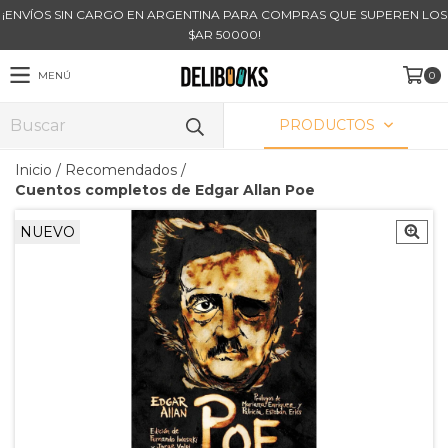
¡ENVÍOS SIN CARGO EN ARGENTINA PARA COMPRAS QUE SUPEREN LOS
$AR 50000!
MENÚ
0
PRODUCTOS
Inicio
/
Recomendados
/
Cuentos completos de Edgar Allan Poe
NUEVO