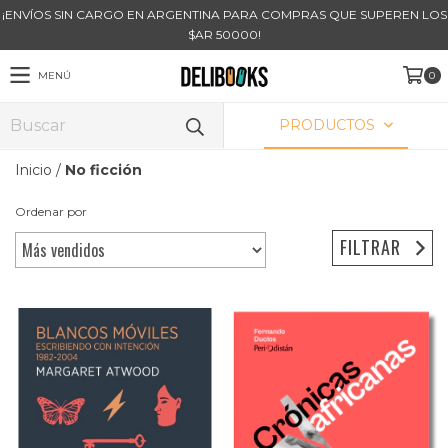
¡ENVÍOS SIN CARGO EN ARGENTINA PARA COMPRAS QUE SUPEREN LOS
$AR 50000!
MENÚ
0
PRODUCTOS
Inicio
/
No ficción
Ordenar por
FILTRAR