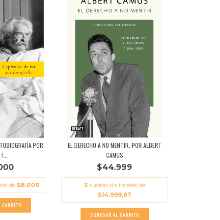
UTOBIOGRAFÍA POR
EL DERECHO A NO MENTIR, POR ALBERT
T...
CAMUS
000
$44.999
erés de
$8.000
3
cuotas sin interés de
$14.999,67