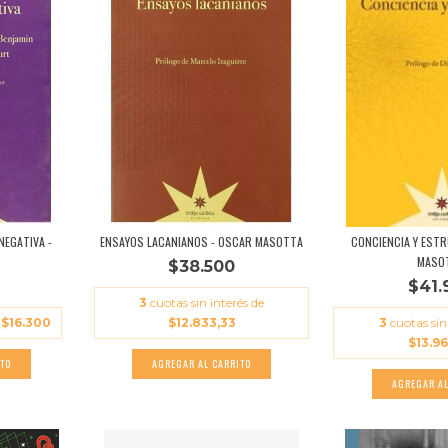
NEGATIVA -
ENSAYOS LACANIANOS - OSCAR MASOTTA
CONCIENCIA Y EST
MASO
$38.500
$41.
3
cuotas sin interés de
e
$16.300
$12.833,33
3
cuotas sin
$13.96