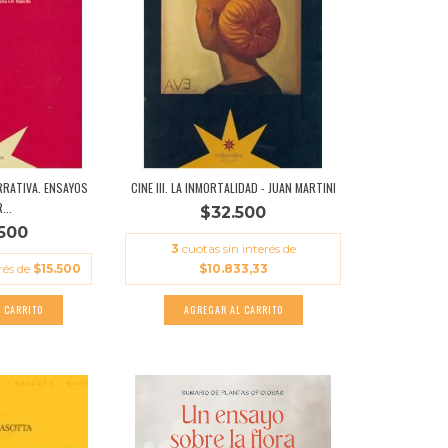
ARRATIVA. ENSAYOS
CINE III. LA INMORTALIDAD - JUAN MARTINI
...
$32.500
500
3
cuotas sin interés de
rés de
$15.500
$10.833,33