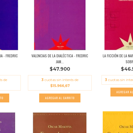
IA - FREDRIC
VALENCIAS DE LA DIALÉCTICA - FREDRIC
LA FICCIÓN DE LA N
JAM...
SOBR
$47.900
$46.
és de
3
cuotas sin interés de
3
cuotas sin inte
$15.966,67