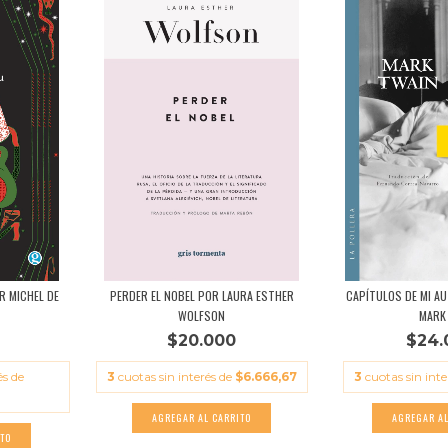
R MICHEL DE
PERDER EL NOBEL POR LAURA ESTHER
CAPÍTULOS DE MI A
WOLFSON
MARK 
$20.000
$24.
és de
3
cuotas sin interés de
$6.666,67
3
cuotas sin int