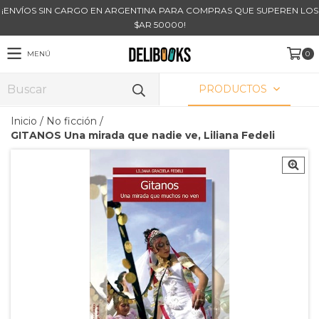
¡ENVÍOS SIN CARGO EN ARGENTINA PARA COMPRAS QUE SUPEREN LOS
$AR 50000!
MENÚ
0
PRODUCTOS
Inicio
/
No ficción
/
GITANOS Una mirada que nadie ve, Liliana Fedeli