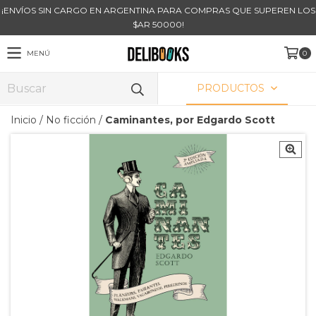
¡ENVÍOS SIN CARGO EN ARGENTINA PARA COMPRAS QUE SUPEREN LOS
$AR 50000!
MENÚ
0
PRODUCTOS
Inicio
/
No ficción
/
Caminantes, por Edgardo Scott