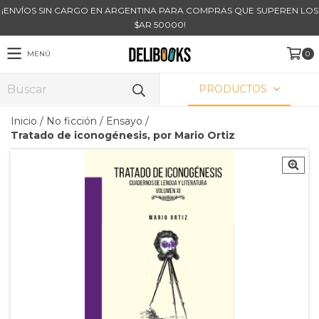
¡ENVÍOS SIN CARGO EN ARGENTINA PARA COMPRAS QUE SUPEREN LOS
$AR 50000!
MENÚ
0
PRODUCTOS
Inicio
/
No ficción
/
Ensayo
/
Tratado de iconogénesis, por Mario Ortiz