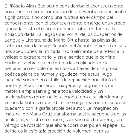
El filósofo Alain Badiou no consideraba el acontecimiento
únicamente como la irrupción de un evento excepcional o
significativo; sino como una ruptura en el campo del
conocimiento: con el acontecimiento emerge una verdad
ignorada hasta el momento por el saber en torno a la
situación dada. La llegada del Vol. XI de los Cuadernos de
Lengua y Literatura; de Mario Ortiz hasta las playas de
Leteo implica la resignificación del Acontecimiento en sus
dos acepciones: la utilizada habitualmente para referir a lo
valioso o extraordinario; y en el sentido que le confirió
Badiou. La obra gira en torno a las cualidades de la
percepción sensible de las cosas a través de una prosa
poética plena de humor y agudeza intelectual. Algo
increíble sucede en el taller de reparación que abrió el
poeta; y letras; números; imágenes y fragmentos de
materia empiezan a girar a toda velocidad; y un
aceleradísimo remolino lo succiona todo a su alrededor; y
vemos la tinta azul de la birome surgir; realmente; sobre el
cuaderno con la grafía propia del autor. La imaginación
material de Mario Ortiz transforma aquí la secuencia de las
analogías; y hasta su clásico ¿surrealismo chatarrero¿; en
vértigo de rotación que ahora cobra cuerpo en el papel: su
delirio es la esfera; la creación de volumen; pero su