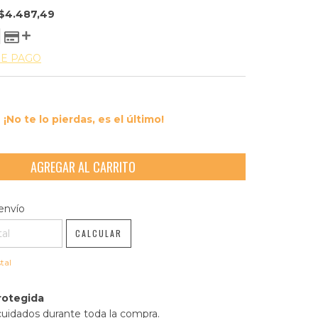
$4.487,49
DE PAGO
¡No te lo pierdas, es el último!
l CP:
CAMBIAR CP
envío
CALCULAR
tal
rotegida
cuidados durante toda la compra.