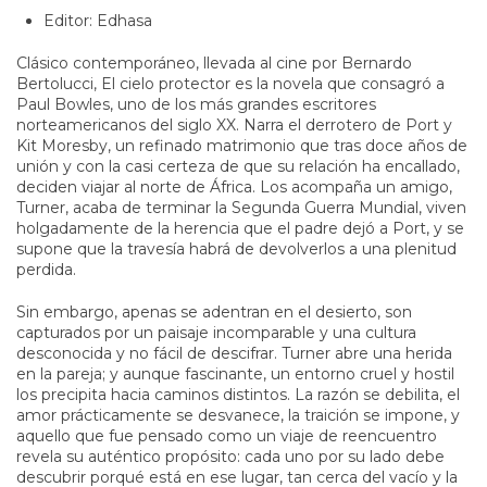
Editor: Edhasa
Clásico contemporáneo, llevada al cine por Bernardo
Bertolucci, El cielo protector es la novela que consagró a
Paul Bowles, uno de los más grandes escritores
norteamericanos del siglo XX. Narra el derrotero de Port y
Kit Moresby, un refinado matrimonio que tras doce años de
unión y con la casi certeza de que su relación ha encallado,
deciden viajar al norte de África. Los acompaña un amigo,
Turner, acaba de terminar la Segunda Guerra Mundial, viven
holgadamente de la herencia que el padre dejó a Port, y se
supone que la travesía habrá de devolverlos a una plenitud
perdida.
Sin embargo, apenas se adentran en el desierto, son
capturados por un paisaje incomparable y una cultura
desconocida y no fácil de descifrar. Turner abre una herida
en la pareja; y aunque fascinante, un entorno cruel y hostil
los precipita hacia caminos distintos. La razón se debilita, el
amor prácticamente se desvanece, la traición se impone, y
aquello que fue pensado como un viaje de reencuentro
revela su auténtico propósito: cada uno por su lado debe
descubrir porqué está en ese lugar, tan cerca del vacío y la