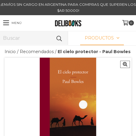
¡ENVÍOS SIN CARGO EN ARGENTINA PARA COMPRAS QUE SUPEREN LOS
$AR 50000!
MENÚ
0
PRODUCTOS
Inicio
/
Recomendados
/
El cielo protector - Paul Bowles