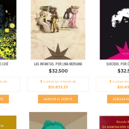
 LEVÉ
LAS INFANTAS, POR LINA MERUANE
SUICIDIO, POR 
$32.500
$32.
és de
3
cuotas sin interés de
3
cuotas sin
$10.833,33
$10.8