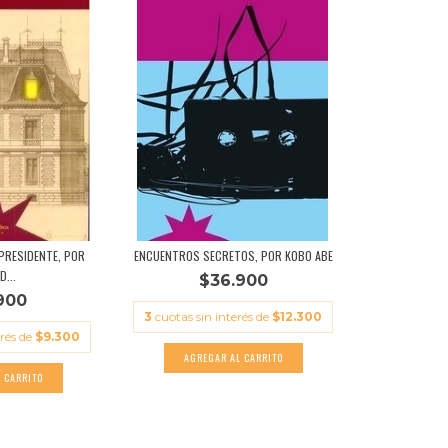
 PRESIDENTE, POR
ENCUENTROS SECRETOS, POR KOBO ABE
D...
$36.900
900
3
cuotas sin interés de
$12.300
erés de
$9.300