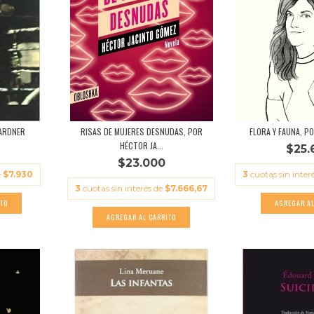
LARDNER
RISAS DE MUJERES DESNUDAS, POR
FLORA Y FAUNA, PO
HÉCTOR JA...
$25.
$23.000
e
$7.930
3
cuotas sin inter
3
cuotas sin interés de
$7.666,67