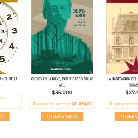
ANIEL MELLA
CHEJOV EN LA NIEVE, POR RICARDO ROJAS
LA HABITACIÓN DEL
AY...
RICAR
$35.000
$27.
és de
3
cuotas sin interés de
$11.666,67
3
cuotas sin int