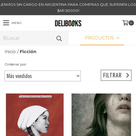
¡ENVÍOS SIN CARGO EN ARGENTINA PARA COMPRAS QUE SUPEREN LOS
$AR 50000!
MENÚ
0
PRODUCTOS
Inicio
/
Ficción
Ordenar por
FILTRAR