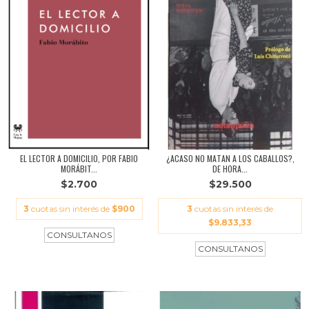
EL LECTOR A DOMICILIO, POR FABIO
¿ACASO NO MATAN A LOS CABALLOS?,
MORÁBIT...
DE HORA...
$2.700
$29.500
3
cuotas sin interés de
$900
3
cuotas sin interés de
$9.833,33