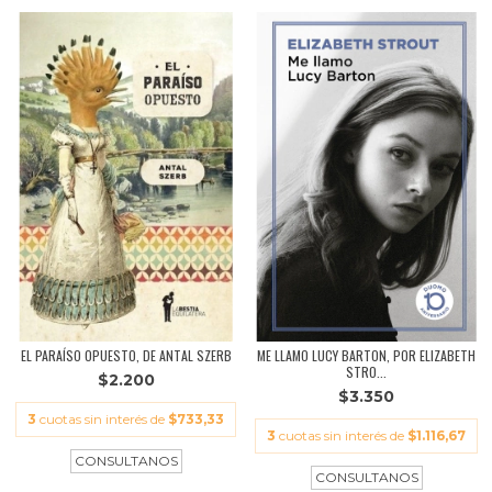
EL PARAÍSO OPUESTO, DE ANTAL SZERB
ME LLAMO LUCY BARTON, POR ELIZABETH
STRO...
$2.200
$3.350
3
cuotas sin interés de
$733,33
3
cuotas sin interés de
$1.116,67