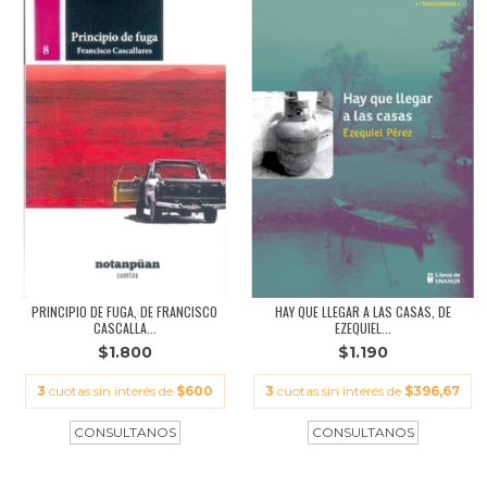
PRINCIPIO DE FUGA, DE FRANCISCO
HAY QUE LLEGAR A LAS CASAS, DE
CASCALLA...
EZEQUIEL...
$1.800
$1.190
3
cuotas sin interés de
$600
3
cuotas sin interés de
$396,67