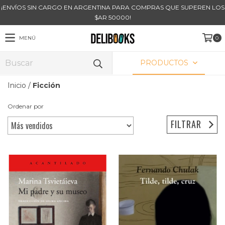
¡ENVÍOS SIN CARGO EN ARGENTINA PARA COMPRAS QUE SUPEREN LOS
$AR 50000!
MENÚ
0
PRODUCTOS
Inicio
/
Ficción
Ordenar por
FILTRAR