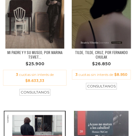
MI PADRE Y Y SU MUSEO, POR MARINA
TILDE, TILDE, CRUZ, POR FERNANDO
TSVIET...
CHULAK
$25.900
$26.850
3
cuotas sin interés de
3
cuotas sin interés de
$8.950
$8.633,33