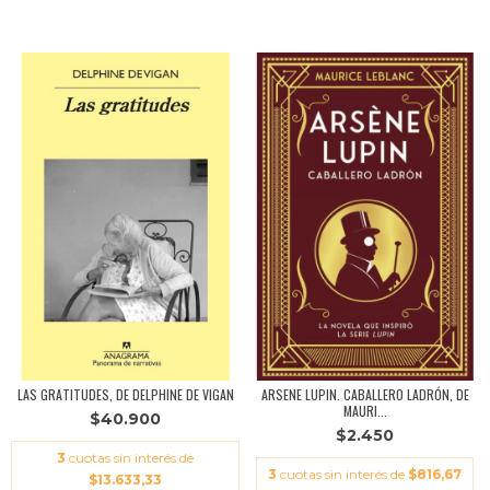
LAS GRATITUDES, DE DELPHINE DE VIGAN
ARSENE LUPIN. CABALLERO LADRÓN, DE
MAURI...
$40.900
$2.450
3
cuotas sin interés de
3
cuotas sin interés de
$816,67
$13.633,33