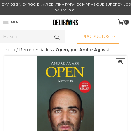
¡ENVÍOS SIN CARGO EN ARGENTINA PARA COMPRAS QUE SUPEREN LOS
$AR 50000!
MENÚ
0
PRODUCTOS
Inicio
/
Recomendados
/
Open, por Andre Agassi