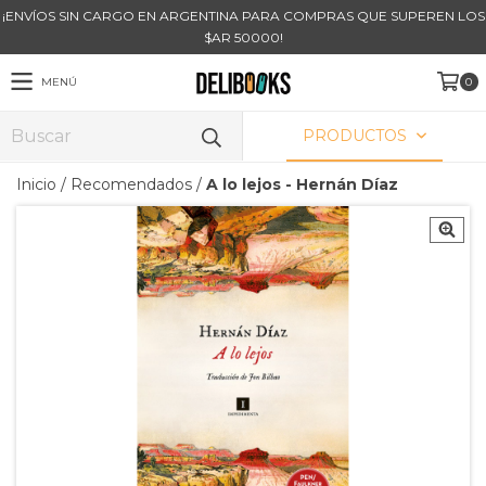
¡ENVÍOS SIN CARGO EN ARGENTINA PARA COMPRAS QUE SUPEREN LOS
$AR 50000!
MENÚ
0
PRODUCTOS
Inicio
/
Recomendados
/
A lo lejos - Hernán Díaz