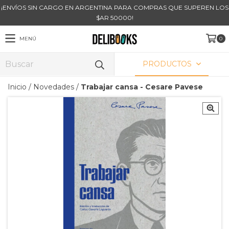
¡ENVÍOS SIN CARGO EN ARGENTINA PARA COMPRAS QUE SUPEREN LOS
$AR 50000!
MENÚ
0
PRODUCTOS
Inicio
/
Novedades
/
Trabajar cansa - Cesare Pavese