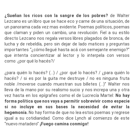
¿Sueñan los ricos con la sangre de los pobres?
de Walter
Lezcano es un libro que se hace eco y carne de una situación, de
un panorama cada vez mas evidente. Poemas políticos, poemas
que claman y piden un cambio, una revolución. Fiel a su estilo
directo Lezcano nos regala versos libres plagados de bronca, de
lucha y de rebeldía, pero sin dejar de lado matices y preguntas
importantes “¿cómo llegué hasta acá con semejante enemigo?”
que intenta concientizar al lector y lo interpela con versos
como: ¿por qué lo hacés?/
¿para quién lo hacés? (…) / ¿por qué lo hacés? / ¿para quién lo
hacés? / si es por la guita me destruye / no es ninguna fruta
noble /moverse cuando muestran sus billetes (…)” Walter nos
lleva de la mano por su realismo sucio y nos increpa una y otra
vez hasta en los epígrafes como el de Lucrecía Martel:
No hay
forma política que nos vaya a permitir sobrevivir como especie
si no incluye en sus bases la necesidad de evitar la
hegemonía.
No hay forma de que no lea estos poemas y regrese
igual a su cotidianidad. Como dice Lynch al comienzo de este
“nuevo matadero”
¡Fuego camina conmigo!