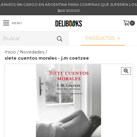
¡ENVÍOS SIN CARGO EN ARGENTINA PARA COMPRAS QUE SUPEREN LOS
$AR 50000!
MENÚ
0
PRODUCTOS
Inicio
/
Novedades
/
siete cuentos morales - j.m coetzee