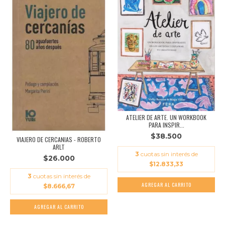
ATELIER DE ARTE. UN WORKBOOK
PARA INSPIR...
$38.500
VIAJERO DE CERCANIAS - ROBERTO
ARLT
3
cuotas sin interés de
$26.000
$12.833,33
3
cuotas sin interés de
$8.666,67