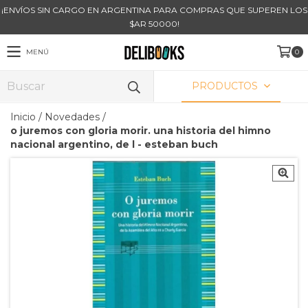
¡ENVÍOS SIN CARGO EN ARGENTINA PARA COMPRAS QUE SUPEREN LOS
$AR 50000!
MENÚ
0
PRODUCTOS
Inicio
/
Novedades
/
o juremos con gloria morir. una historia del himno
nacional argentino, de l - esteban buch