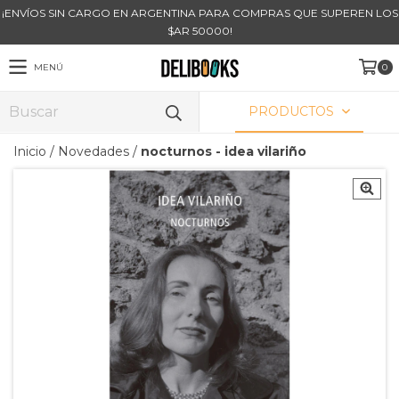
¡ENVÍOS SIN CARGO EN ARGENTINA PARA COMPRAS QUE SUPEREN LOS
$AR 50000!
MENÚ
0
PRODUCTOS
Inicio
/
Novedades
/
nocturnos - idea vilariño