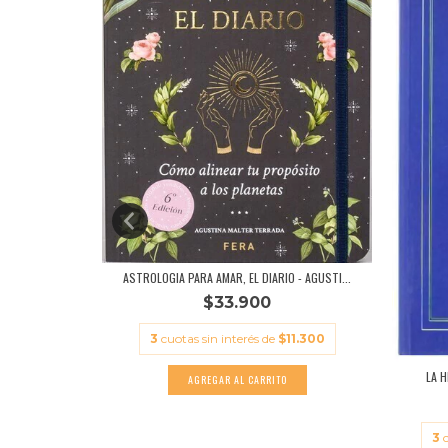
ASTROLOGIA PARA AMAR, EL DIARIO - AGUSTI...
$33.900
3
cuotas sin interés de
$11.300
ONSIGLIO
LA H
10.300
3