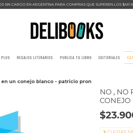
ÍOS SIN CARGO EN ARGENTINA PARA COMPRAS QUE SUPEREN LOS $AR 5
 PLUS
REGALOS LITERARIOS
PUBLICA TU LIBRO
EDITORIALES
CA
 en un conejo blanco - patricio pron
NO , NO
CONEJO 
$23.90
3
CUOTAS SI