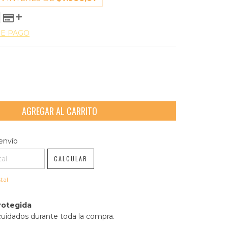
DE PAGO
l CP:
CAMBIAR CP
envío
CALCULAR
tal
rotegida
cuidados durante toda la compra.