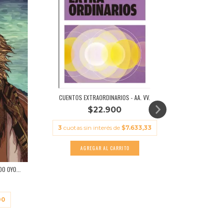
CUENTOS EXTRAORDINARIOS - AA. VV.
$22.900
3
cuotas sin interés de
$7.633,33
O OYO...
VIAJERO
00
3
cuota