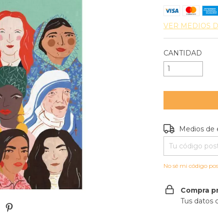
VER MEDIOS 
CANTIDAD
Entregas para e
Medios de 
No sé mi código pos
Compra p
Tus datos 