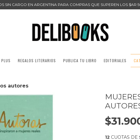
ÍOS SIN CARGO EN ARGENTINA PARA COMPRAS QUE SUPEREN LOS $AR 5
 PLUS
REGALOS LITERARIOS
PUBLICA TU LIBRO
EDITORIALES
CA
ios autores
MUJERES
AUTORE
$31.90
12
CUOTAS DE