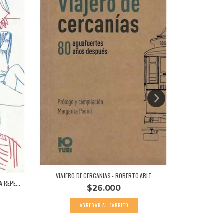
NUNCA CORRÍ 
VIAJERO DE CERCANIAS - ROBERTO ARLT
 REPE...
$26.000