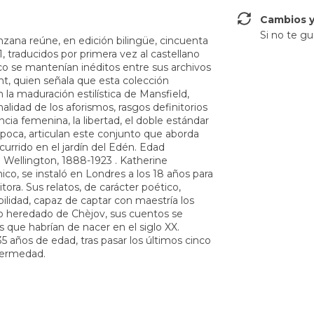
Cambios y
Si no te gu
a reúne, en edición bilingüe, cincuenta
, traducidos por primera vez al castellano
 se mantenían inéditos entre sus archivos
nt, quien señala que esta colección
la maduración estilística de Mansfield,
alidad de los aforismos, rasgos definitorios
cia femenina, la libertad, el doble estándar
época, articulan este conjunto que aborda
urrido en el jardín del Edén. Edad
llington, 1888-1923 . Katherine
ico, se instaló en Londres a los 18 años para
ora. Sus relatos, de carácter poético,
ibilidad, capaz de captar con maestría los
lo heredado de Chèjov, sus cuentos se
as que habrían de nacer en el siglo XX.
35 años de edad, tras pasar los últimos cinco
fermedad.