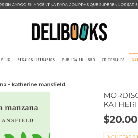
ÍOS SIN CARGO EN ARGENTINA PARA COMPRAS QUE SUPEREN LOS $AR 5
 PLUS
REGALOS LITERARIOS
PUBLICA TU LIBRO
EDITORIALES
CA
na - katherine mansfield
MORDISC
KATHERI
$20.0
3
CUOTAS SI