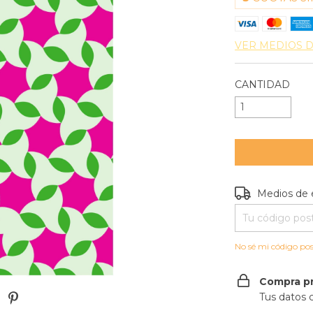
VER MEDIOS 
CANTIDAD
Entregas para e
Medios de 
No sé mi código pos
Compra p
Tus datos 