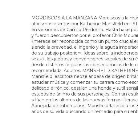
MORDISCOS A LA MANZANA Mordiscos a la manzan
aforismos escritos por Katherine Mansfield en 1911
en versiones de Camilo Perdomo. Hasta hace poco
y fueron descubiertos por el profesor Chris Moura
«merece ser reconocida como un punto crucial en 
siendo la brevedad, el ingenio y la aguda imperson
de su trabajo posterior». Ideas sobre la independen
sexual, los juegos y convenciones sociales de su 
desde distintos ángulos las consecuencias de lo oc
recomendada: Adultos. MANSFIELD KATHERINE We
Mansfield, escritora neozelandesa de origen britán
estudiar música y comenzar su carrera como escrit
delicado e irónico, destilan una honda y sutil sens
estados de ánimo de sus personajes. Con un esti
sitúan en los albores de las nuevas formas literari
Aquejada de tuberculosis, Mansfield falleció a los 
años de su vida buscando un remedio para su en