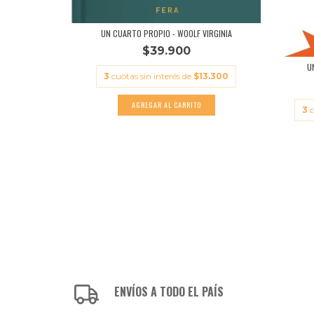
 - AGUSTI...
UN CUARTO PROPIO - WOOLF VIRGINIA
$39.900
11.300
U
3
cuotas sin interés de
$13.300
3
c
ENVÍOS A TODO EL PAÍS