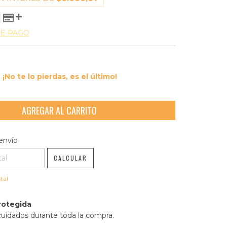
DE PAGO
¡No te lo pierdas, es el último!
l CP:
CAMBIAR CP
envío
CALCULAR
tal
rotegida
cuidados durante toda la compra.