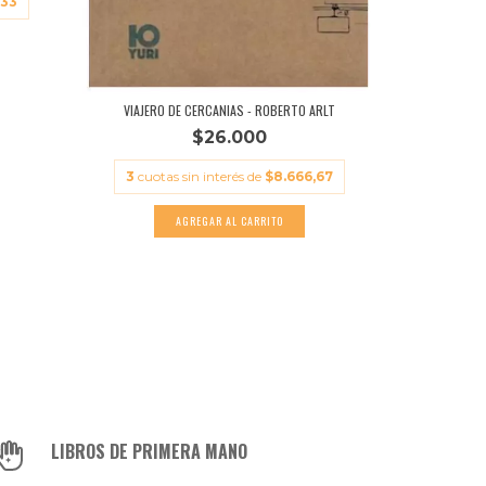
,33
VIAJERO DE CERCANIAS - ROBERTO ARLT
TRES MO
$26.000
3
cuotas sin interés de
$8.666,67
3
cuot
LIBROS DE PRIMERA MANO