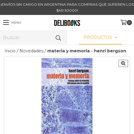
¡ENVÍOS SIN CARGO EN ARGENTINA PARA COMPRAS QUE SUPEREN LOS
$AR 50000!
MENÚ
0
PRODUCTOS
Inicio
/
Novedades
/
materia y memoria - henri bergson