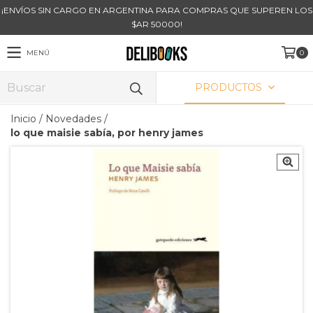
¡ENVÍOS SIN CARGO EN ARGENTINA PARA COMPRAS QUE SUPEREN LOS
$AR 50000!
MENÚ
0
PRODUCTOS
Inicio
/
Novedades
/
lo que maisie sabía, por henry james